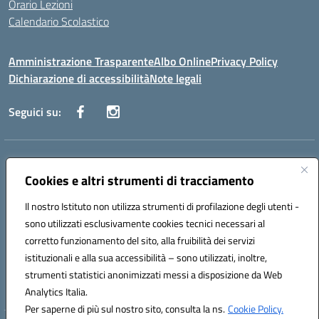
Orario Lezioni
Calendario Scolastico
Amministrazione Trasparente
Albo Online
Privacy Policy
Dichiarazione di accessibilità
Note legali
Seguici su:
Indirizzo:
Via Vecchini n. 2, Ancona 60123 - Via M. Marini n. 33, Ancona
60129
Cookies e altri strumenti di tracciamento
Centralino:
0712805086
Email:
anis01200g@istruzione.it
Posta elettronica certificata (PEC):
Il nostro Istituto non utilizza strumenti di profilazione degli utenti -
anis01200g@pec.istruzione.it
sono utilizzati esclusivamente cookies tecnici necessari al
Codice fiscale: 93122280428
corretto funzionamento del sito, alla fruibilità dei servizi
Codice meccanografico:
ANIS01200G
istituzionali e alla sua accessibilità – sono utilizzati, inoltre,
Codice Indice delle Pubbliche Amministrazioni (IPA): istsc_ANIS01200G
strumenti statistici anonimizzati messi a disposizione da Web
Codice unico di fatturazione (CUF): UF434M
Analytics Italia.
Per saperne di più sul nostro sito, consulta la ns.
Cookie Policy.