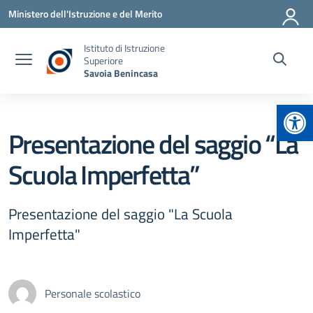
Vai ai contenuti
Vai al menu di navigazione
Vai al footer
Ministero dell'Istruzione e del Merito
Istituto di Istruzione
Superiore
Savoia Benincasa
Apr
Presentazione del saggio “La
Scuola Imperfetta”
Presentazione del saggio "La Scuola
Imperfetta"
Personale scolastico