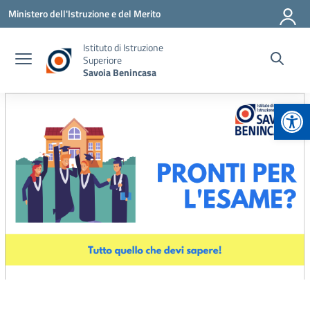
Vai ai contenuti
Vai al menu di navigazione
Vai al footer
Ministero dell'Istruzione e del Merito
Istituto di Istruzione
Superiore
Savoia Benincasa
Apr