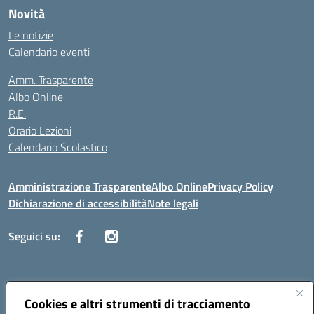
Novità
Le notizie
Calendario eventi
Amm. Trasparente
Albo Online
R.E.
Orario Lezioni
Calendario Scolastico
Amministrazione Trasparente
Albo Online
Privacy Policy
Dichiarazione di accessibilità
Note legali
Seguici su:
Indirizzo:
Via Vecchini n. 2, Ancona 60123 - Via M. Marini n. 33, Ancona
60129
Cookies e altri strumenti di tracciamento