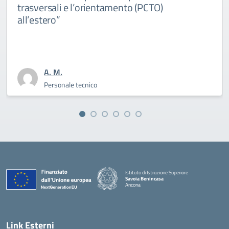
rasversali e l’orientamento (PCTO)
d
ll’estero”
A. M.
Personale tecnico
Istituto di Istruzione Superiore
Savoia Benincasa
Ancona
— Visita la pagina iniziale della scuola
Link Esterni