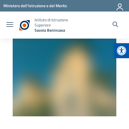
Vai ai contenuti
Vai al menu di navigazione
Vai al footer
Ministero dell'Istruzione e del Merito
Istituto di Istruzione
Superiore
Savoia Benincasa
Apr