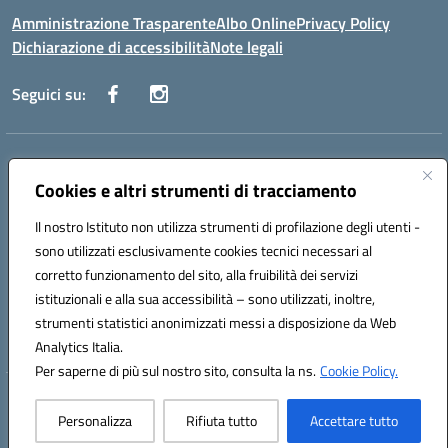
Amministrazione Trasparente
Albo Online
Privacy Policy
Dichiarazione di accessibilità
Note legali
Seguici su:
Indirizzo:
Via Vecchini n. 2, Ancona 60123 - Via M. Marini n. 33, Ancona
60129
Cookies e altri strumenti di tracciamento
Centralino:
0712805086
Email:
anis01200g@istruzione.it
Posta elettronica certificata (PEC):
Il nostro Istituto non utilizza strumenti di profilazione degli utenti -
anis01200g@pec.istruzione.it
sono utilizzati esclusivamente cookies tecnici necessari al
Codice fiscale: 93122280428
corretto funzionamento del sito, alla fruibilità dei servizi
Codice meccanografico:
ANIS01200G
istituzionali e alla sua accessibilità – sono utilizzati, inoltre,
Codice Indice delle Pubbliche Amministrazioni (IPA): istsc_ANIS01200G
strumenti statistici anonimizzati messi a disposizione da Web
Codice unico di fatturazione (CUF): UF434M
Analytics Italia.
Per saperne di più sul nostro sito, consulta la ns.
Cookie Policy.
Hosting & Powered by 3D Solution S.r.l.
Personalizza
Rifiuta tutto
Accettare tutto
Concept & Design by Designers Italia