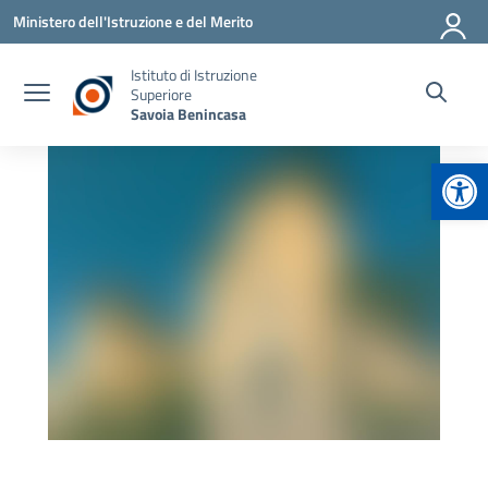
Vai ai contenuti
Vai al menu di navigazione
Vai al footer
Ministero dell'Istruzione e del Merito
Istituto di Istruzione
Superiore
Savoia Benincasa
Apr