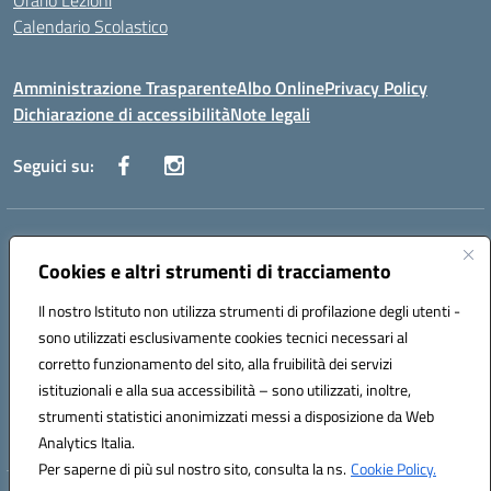
Orario Lezioni
Calendario Scolastico
Amministrazione Trasparente
Albo Online
Privacy Policy
Dichiarazione di accessibilità
Note legali
Seguici su:
Indirizzo:
Via Vecchini n. 2, Ancona 60123 - Via M. Marini n. 33, Ancona
60129
Cookies e altri strumenti di tracciamento
Centralino:
0712805086
Email:
anis01200g@istruzione.it
Posta elettronica certificata (PEC):
Il nostro Istituto non utilizza strumenti di profilazione degli utenti -
anis01200g@pec.istruzione.it
sono utilizzati esclusivamente cookies tecnici necessari al
Codice fiscale: 93122280428
corretto funzionamento del sito, alla fruibilità dei servizi
Codice meccanografico:
ANIS01200G
istituzionali e alla sua accessibilità – sono utilizzati, inoltre,
Codice Indice delle Pubbliche Amministrazioni (IPA): istsc_ANIS01200G
strumenti statistici anonimizzati messi a disposizione da Web
Codice unico di fatturazione (CUF): UF434M
Analytics Italia.
Per saperne di più sul nostro sito, consulta la ns.
Cookie Policy.