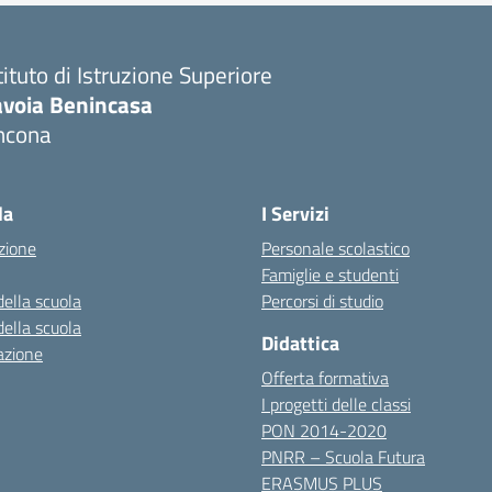
tituto di Istruzione Superiore
avoia Benincasa
ncona
Visita la pagina iniziale della scuola
la
I Servizi
zione
Personale scolastico
Famiglie e studenti
della scuola
Percorsi di studio
della scuola
Didattica
azione
Offerta formativa
I progetti delle classi
PON 2014-2020
PNRR – Scuola Futura
ERASMUS PLUS