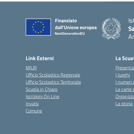
Is
S
A
— 
Link Esterni
La Scuo
MIUR
Presenta
Ufficio Scolastico Regionale
I luoghi
Ufficio Scolastico Territoriale
I numeri 
Scuola in Chiaro
Le carte 
Iscrizioni On Line
Organizz
Invalsi
La storia
Comune