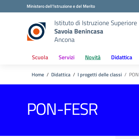
Vai ai contenuti
Vai al menu di navigazione
Vai al footer
Ministero dell'Istruzione e del Merito
Istituto di Istruzione Superiore
Savoia Benincasa
Ancona
Scuola
Servizi
Novità
Didattica
Home
Didattica
I progetti delle classi
PON
PON-FESR