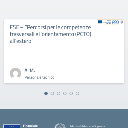
SE – “Percorsi per le competenze
D
rasversali e l’orientamento (PCTO)
d
ll’estero”
A. M.
Personale tecnico
Istituto di Istruzione Superiore