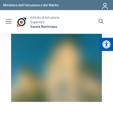
Vai ai contenuti
Vai al menu di navigazione
Vai al footer
Ministero dell'Istruzione e del Merito
Istituto di Istruzione
Superiore
Savoia Benincasa
Apr