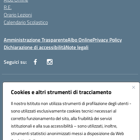
R.E.
Orario Lezioni
Calendario Scolastico
Amministrazione Trasparente
Albo Online
Privacy Policy
Dichiarazione di accessibilità
Note legali
Seguici su:
Indirizzo:
Via Vecchini n. 2, Ancona 60123 - Via M. Marini n. 33, Ancona
60129
Cookies e altri strumenti di tracciamento
Centralino:
0712805086
Email:
anis01200g@istruzione.it
Posta elettronica certificata (PEC):
Il nostro Istituto non utilizza strumenti di profilazione degli utenti -
anis01200g@pec.istruzione.it
sono utilizzati esclusivamente cookies tecnici necessari al
Codice fiscale: 93122280428
corretto funzionamento del sito, alla fruibilità dei servizi
Codice meccanografico:
ANIS01200G
istituzionali e alla sua accessibilità – sono utilizzati, inoltre,
Codice Indice delle Pubbliche Amministrazioni (IPA): istsc_ANIS01200G
strumenti statistici anonimizzati messi a disposizione da Web
Codice unico di fatturazione (CUF): UF434M