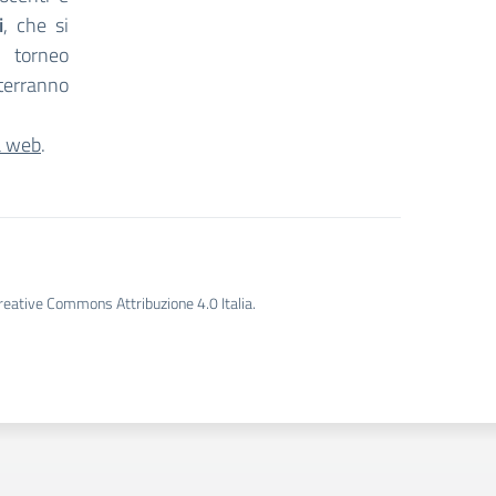
i
, che si
 torneo
 terranno
a web
.
Creative Commons Attribuzione 4.0 Italia.