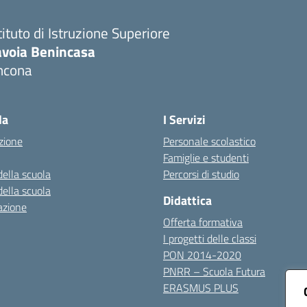
tituto di Istruzione Superiore
avoia Benincasa
ncona
Visita la pagina iniziale della scuola
la
I Servizi
zione
Personale scolastico
Famiglie e studenti
della scuola
Percorsi di studio
della scuola
Didattica
azione
Offerta formativa
I progetti delle classi
PON 2014-2020
PNRR – Scuola Futura
ERASMUS PLUS