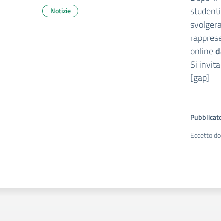
student
Notizie
svolge
rappres
online
d
Si invit
[gap]
Pubblicato
Eccetto do