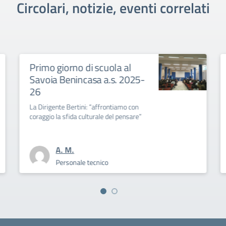
Circolari, notizie, eventi correlati
Primo giorno di scuola al
Savoia Benincasa a.s. 2025-
26
La Dirigente Bertini: “affrontiamo con
coraggio la sfida culturale del pensare”
A. M.
Personale tecnico