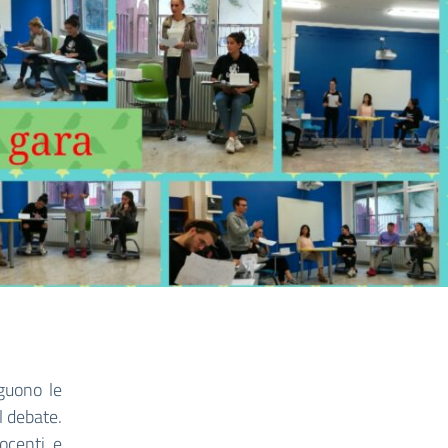
guono le
l debate.
ocenti e