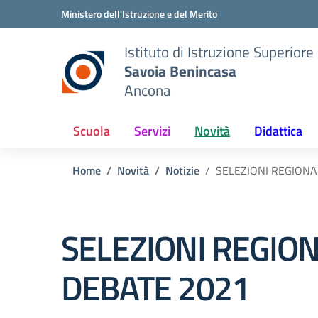
Vai ai contenuti
Vai al menu di navigazione
Vai al footer
Ministero dell'Istruzione e del Merito
Istituto di Istruzione Superiore
Savoia Benincasa
Ancona
Scuola
Servizi
Novità
Didattica
Home
Novità
Notizie
SELEZIONI REGIONAL
SELEZIONI REGION
DEBATE 2021