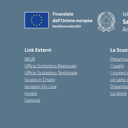
Is
S
A
— 
Link Esterni
La Scuo
MIUR
Presenta
Ufficio Scolastico Regionale
I luoghi
Ufficio Scolastico Territoriale
I numeri 
Scuola in Chiaro
Le carte 
Iscrizioni On Line
Organizz
Invalsi
La storia
Comune