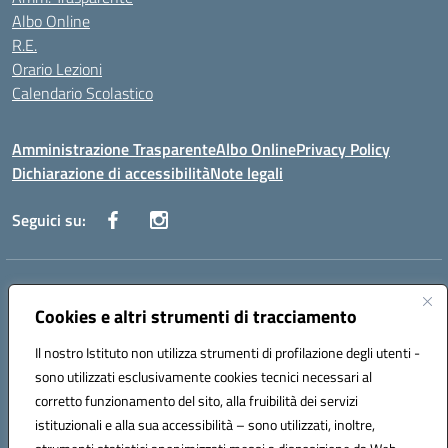
Albo Online
R.E.
Orario Lezioni
Calendario Scolastico
Amministrazione Trasparente
Albo Online
Privacy Policy
Dichiarazione di accessibilità
Note legali
Seguici su:
Indirizzo:
Via Vecchini n. 2, Ancona 60123 - Via M. Marini n. 33, Ancona
60129
Cookies e altri strumenti di tracciamento
Centralino:
0712805086
Email:
anis01200g@istruzione.it
Posta elettronica certificata (PEC):
Il nostro Istituto non utilizza strumenti di profilazione degli utenti -
anis01200g@pec.istruzione.it
sono utilizzati esclusivamente cookies tecnici necessari al
Codice fiscale: 93122280428
corretto funzionamento del sito, alla fruibilità dei servizi
Codice meccanografico:
ANIS01200G
istituzionali e alla sua accessibilità – sono utilizzati, inoltre,
Codice Indice delle Pubbliche Amministrazioni (IPA): istsc_ANIS01200G