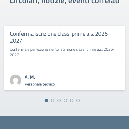
Circolari, notizie, eventi correlati
iscrizione classi prime a.s. 2026-
Primo gio
Benincas
erfezionamento iscrizione classi prime a.s. 2026-
La Dirigente 
sfida cultura
M.
A. 
sonale tecnico
Per