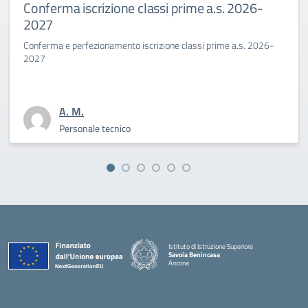
2026-
Primo giorno di scuola al Savoia
Benincasa a.s. 2025-26
.s. 2026-
La Dirigente Bertini: “affrontiamo con coraggio la
sfida culturale del pensare”
A. M.
Personale tecnico
Istituto di Istruzione Superiore
Savoia Benincasa
Ancona
— Visita la pagina iniziale della scuola