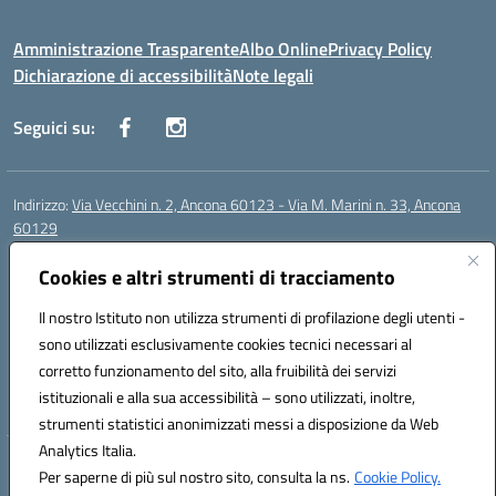
Amministrazione Trasparente
Albo Online
Privacy Policy
Dichiarazione di accessibilità
Note legali
Seguici su:
Indirizzo:
Via Vecchini n. 2, Ancona 60123 - Via M. Marini n. 33, Ancona
60129
Centralino:
0712805086
Email:
anis01200g@istruzione.it
Cookies e altri strumenti di tracciamento
Posta elettronica certificata (PEC):
anis01200g@pec.istruzione.it
Codice fiscale: 93122280428
Il nostro Istituto non utilizza strumenti di profilazione degli utenti -
Codice meccanografico:
ANIS01200G
sono utilizzati esclusivamente cookies tecnici necessari al
Codice Indice delle Pubbliche Amministrazioni (IPA): istsc_ANIS01200G
corretto funzionamento del sito, alla fruibilità dei servizi
Codice unico di fatturazione (CUF): UF434M
istituzionali e alla sua accessibilità – sono utilizzati, inoltre,
strumenti statistici anonimizzati messi a disposizione da Web
Analytics Italia.
Hosting & Powered by 3D Solution S.r.l.
Per saperne di più sul nostro sito, consulta la ns.
Cookie Policy.
Concept & Design by Designers Italia