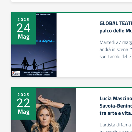
2025
GLOBAL TEATH
24
palco delle M
Mag
Martedi 27 magg
andrà in scena "S
spettacolo del G
2025
Lucia Mascino 
22
Savoia-Beninc
Mag
tra arte e vita
L'artista di fama
ha condiviso con 