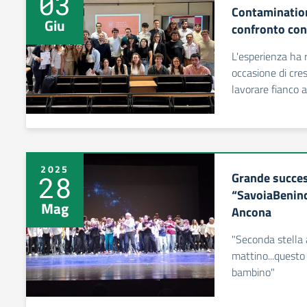
03
Contamination
Giu
confronto con
L'esperienza ha
occasione di cres
lavorare fianco a
2025
Grande succes
28
“SavoiaBeninc
Mag
Ancona
"Seconda stella a
mattino...questo 
bambino"