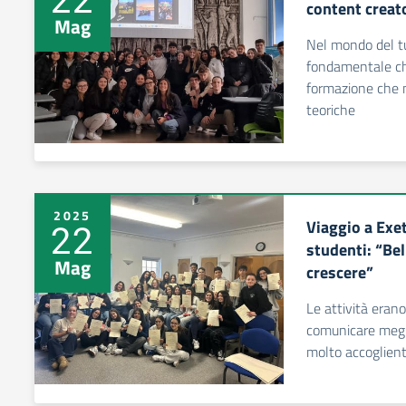
content creat
Mag
Nel mondo del tu
fondamentale ch
formazione che 
teoriche
2025
Viaggio a Exet
22
studenti: “Bel
Mag
crescere”
Le attività eran
comunicare megli
molto accoglient