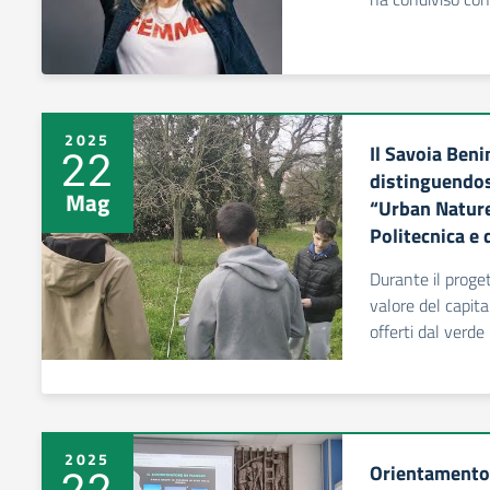
2025
Il Savoia Ben
22
distinguendos
Mag
“Urban Nature
Politecnica e 
Durante il proget
valore del capita
offerti dal verde
2025
Orientamento 
22