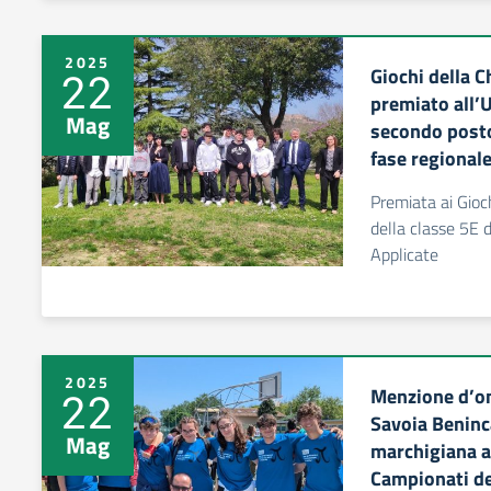
2025
Giochi della C
22
premiato all’U
Mag
secondo posto 
fase regional
Premiata ai Gioc
della classe 5E d
Applicate
2025
Menzione d’on
22
Savoia Beninc
Mag
marchigiana al
Campionati d