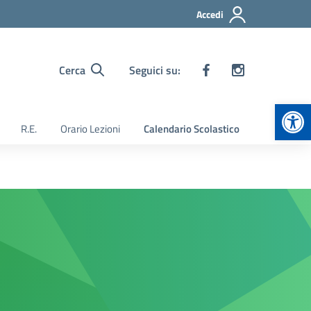
Accedi
Cerca
Seguici su:
Apr
R.E.
Orario Lezioni
Calendario Scolastico