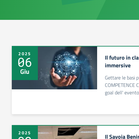
2025
Il futuro in cl
06
immersive
Giu
Gettare le basi 
COMPETENCE CE
goal dell' evento
2025
Il Savoia Beni