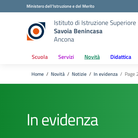
Vai ai contenuti
Vai al menu di navigazione
Vai al footer
Ministero dell'Istruzione e del Merito
Istituto di Istruzione Superiore
Savoia Benincasa
Ancona
Scuola
Servizi
Novità
Didattica
Home
Novità
Notizie
In evidenza
Page 
In evidenza