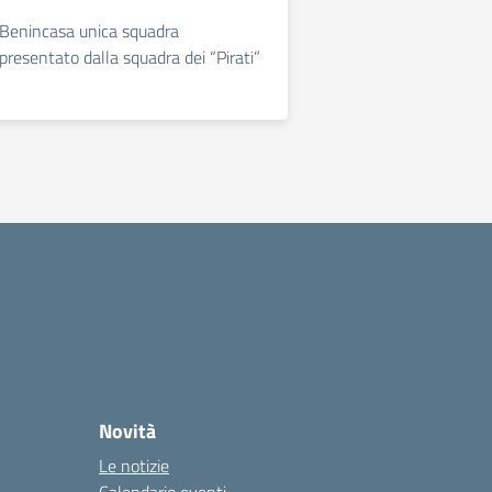
a Benincasa unica squadra
presentato dalla squadra dei “Pirati”
Novità
Le notizie
Calendario eventi