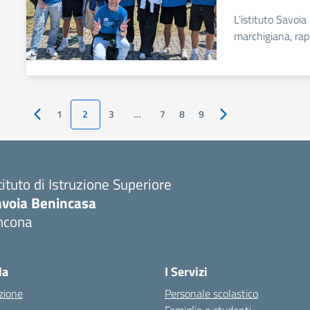
L’istituto Savoi
marchigiana, rap
1
2
3
…
7
8
9
Pagina precedente
Pagina successiva
tituto di Istruzione Superiore
avoia Benincasa
ncona
Visita la pagina iniziale della scuola
la
I Servizi
zione
Personale scolastico
Famiglie e studenti