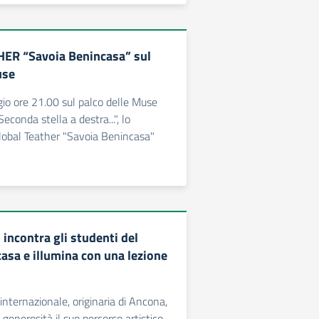
ER “Savoia Benincasa” sul
use
io ore 21.00 sul palco delle Muse
econda stella a destra...", lo
lobal Teather "Savoia Benincasa"
incontra gli studenti del
asa e illumina con una lezione
.
 internazionale, originaria di Ancona,
generosità il suo percorso artistico