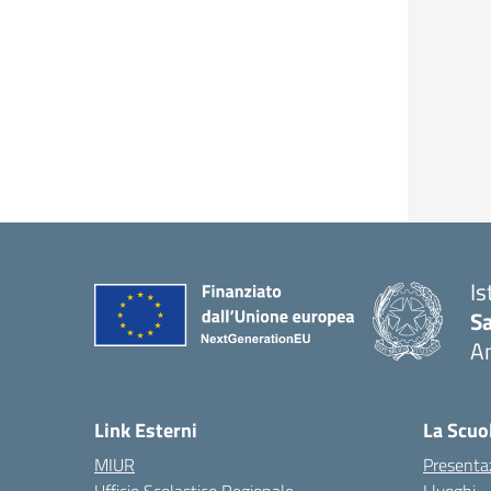
Is
S
A
— 
Link Esterni
La Scuo
MIUR
Presenta
Ufficio Scolastico Regionale
I luoghi