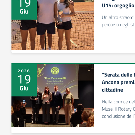
19
U15: orgoglio
Giu
Un altro straordi
percorso degli s
2026
“Serata delle 
19
Ancona premia 
Giu
cittadine
Nella cornice de
Muse, il Rotary 
conclusione del