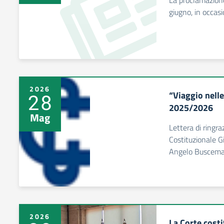
La proclamazione u
giugno, in occas
2026
“Viaggio nelle
28
2025/2026
Mag
Lettera di ringr
Costituzionale G
Angelo Buscem
2026
La Corte costi