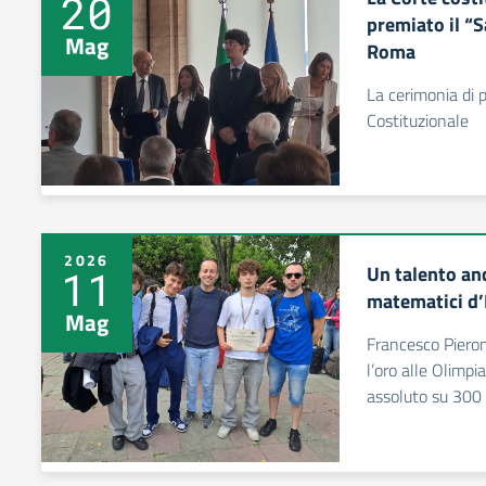
20
premiato il “
Mag
Roma
La cerimonia di 
Costituzionale
2026
Un talento anc
11
matematici d’I
Mag
Francesco Pieron
l’oro alle Olimp
assoluto su 300 f