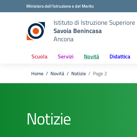
Vai ai contenuti
Vai al menu di navigazione
Vai al footer
Ministero dell'Istruzione e del Merito
Istituto di Istruzione Superiore
Savoia Benincasa
Ancona
Scuola
Servizi
Novità
Didattica
Home
Novità
Notizie
Page 2
Notizie