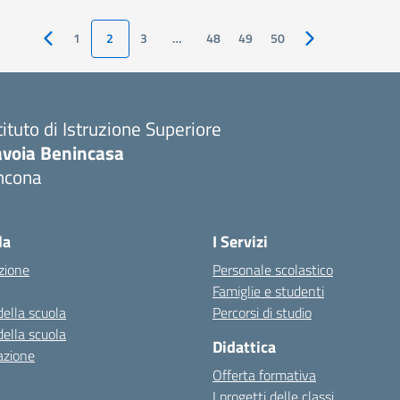
1
2
3
…
48
49
50
Pagina precedente
Pagina successiv
tituto di Istruzione Superiore
avoia Benincasa
ncona
Visita la pagina iniziale della scuola
la
I Servizi
zione
Personale scolastico
Famiglie e studenti
della scuola
Percorsi di studio
della scuola
Didattica
azione
Offerta formativa
I progetti delle classi