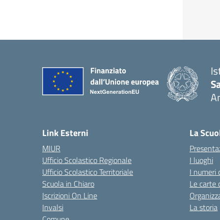
Is
S
A
— 
Link Esterni
La Scuo
MIUR
Presenta
Ufficio Scolastico Regionale
I luoghi
Ufficio Scolastico Territoriale
I numeri 
Scuola in Chiaro
Le carte 
Iscrizioni On Line
Organizz
Invalsi
La storia
Comune