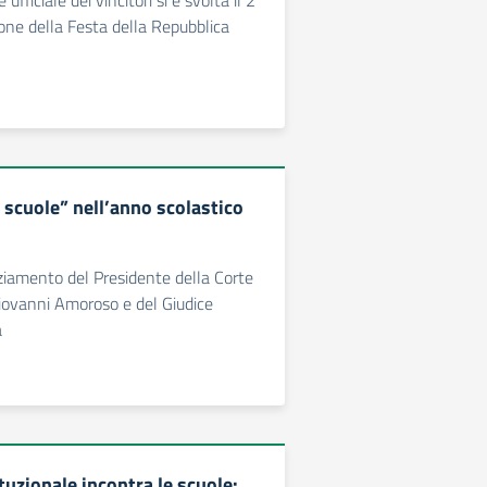
fficiale dei vincitori si è svolta il 2
ione della Festa della Repubblica
 scuole” nell’anno scolastico
aziamento del Presidente della Corte
iovanni Amoroso e del Giudice
a
tuzionale incontra le scuole: