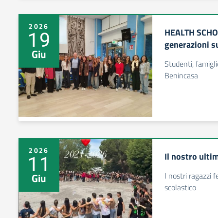
2026
HEALTH SCHOO
19
generazioni s
Giu
Studenti, famigli
Benincasa
2026
Il nostro ulti
11
I nostri ragazzi 
Giu
scolastico