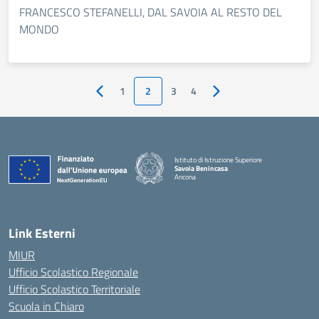
FRANCESCO STEFANELLI, DAL SAVOIA AL RESTO DEL
MONDO
1
2
3
4
Pagina precedente
Pagina successiva
Istituto di Istruzione Superiore
Savoia Benincasa
Ancona
— Visita la pagina iniziale della scuola
Link Esterni
MIUR
Ufficio Scolastico Regionale
Ufficio Scolastico Territoriale
Scuola in Chiaro