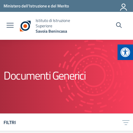
Vai ai contenuti
Vai al menu di navigazione
Vai al footer
Ministero dell'Istruzione e del Merito
Istituto di Istruzione
Superiore
Savoia Benincasa
Apr
Documenti Generici
FILTRI