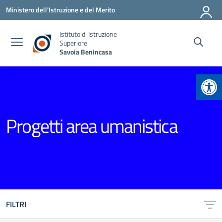
Vai ai contenuti
Vai al menu di navigazione
Vai al footer
Ministero dell'Istruzione e del Merito
Istituto di Istruzione
Superiore
Savoia Benincasa
Apr
Progetti area umanistica
FILTRI