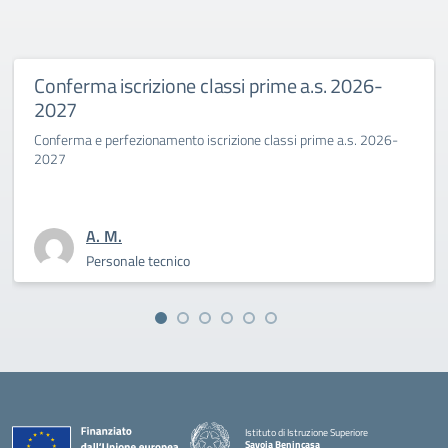
izione classi prime a.s. 2026-
Primo giorno 
Benincasa a.
onamento iscrizione classi prime a.s. 2026-
La Dirigente Bertin
sfida culturale del
A. M.
 tecnico
Personale
Istituto di Istruzione Superiore
Savoia Benincasa