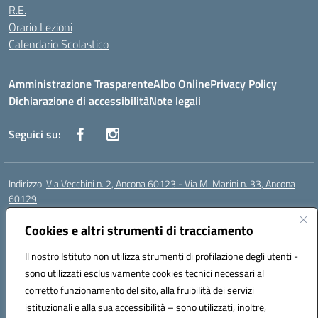
R.E.
Orario Lezioni
Calendario Scolastico
Amministrazione Trasparente
Albo Online
Privacy Policy
Dichiarazione di accessibilità
Note legali
Seguici su:
Indirizzo:
Via Vecchini n. 2, Ancona 60123 - Via M. Marini n. 33, Ancona
60129
Centralino:
0712805086
Email:
anis01200g@istruzione.it
Posta elettronica certificata (PEC):
Cookies e altri strumenti di tracciamento
anis01200g@pec.istruzione.it
Codice fiscale: 93122280428
Il nostro Istituto non utilizza strumenti di profilazione degli utenti -
Codice meccanografico:
ANIS01200G
sono utilizzati esclusivamente cookies tecnici necessari al
Codice Indice delle Pubbliche Amministrazioni (IPA): istsc_ANIS01200G
corretto funzionamento del sito, alla fruibilità dei servizi
Codice unico di fatturazione (CUF): UF434M
istituzionali e alla sua accessibilità – sono utilizzati, inoltre,