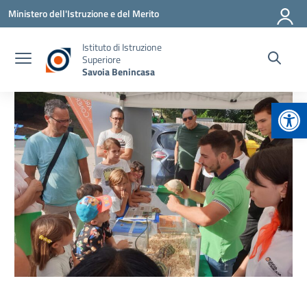
Vai ai contenuti
Vai al menu di navigazione
Vai al footer
Ministero dell'Istruzione e del Merito
Istituto di Istruzione
Superiore
Savoia Benincasa
Apr