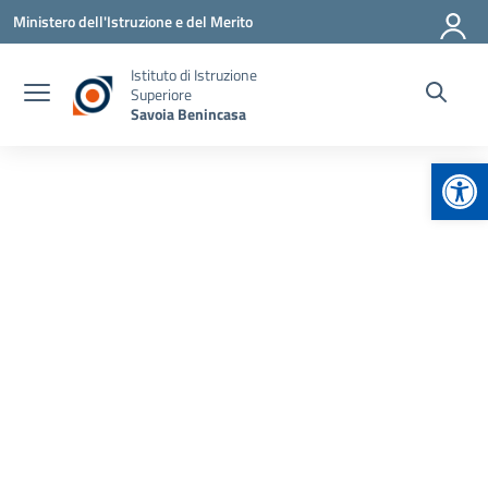
Vai ai contenuti
Vai al menu di navigazione
Vai al footer
Ministero dell'Istruzione e del Merito
Istituto di Istruzione
Superiore
Savoia Benincasa
Apr