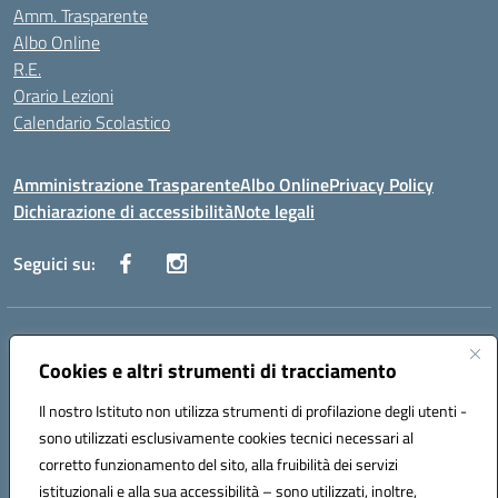
Amm. Trasparente
Albo Online
R.E.
Orario Lezioni
Calendario Scolastico
Amministrazione Trasparente
Albo Online
Privacy Policy
Dichiarazione di accessibilità
Note legali
Seguici su:
Indirizzo:
Via Vecchini n. 2, Ancona 60123 - Via M. Marini n. 33, Ancona
60129
Cookies e altri strumenti di tracciamento
Centralino:
0712805086
Email:
anis01200g@istruzione.it
Posta elettronica certificata (PEC):
Il nostro Istituto non utilizza strumenti di profilazione degli utenti -
anis01200g@pec.istruzione.it
sono utilizzati esclusivamente cookies tecnici necessari al
Codice fiscale: 93122280428
corretto funzionamento del sito, alla fruibilità dei servizi
Codice meccanografico:
ANIS01200G
istituzionali e alla sua accessibilità – sono utilizzati, inoltre,