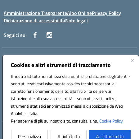
Amministrazione Trasparente
Albo Online
Privacy Policy
Dichiarazione di accessibilità
Note legali
Seguici su:
Indirizzo:
Via Vecchini n. 2, Ancona 60123 - Via M. Marini n. 33, Ancona
60129
Cookies e altri strumenti di tracciamento
Centralino:
0712805086
Email:
anis01200g@istruzione.it
Posta elettronica certificata (PEC):
Il nostro Istituto non utilizza strumenti di profilazione degli utenti -
anis01200g@pec.istruzione.it
sono utilizzati esclusivamente cookies tecnici necessari al
Codice fiscale: 93122280428
corretto funzionamento del sito, alla fruibilità dei servizi
Codice meccanografico:
ANIS01200G
istituzionali e alla sua accessibilità – sono utilizzati, inoltre,
Codice Indice delle Pubbliche Amministrazioni (IPA): istsc_ANIS01200G
strumenti statistici anonimizzati messi a disposizione da Web
Codice unico di fatturazione (CUF): UF434M
Analytics Italia.
Per saperne di più sul nostro sito, consulta la ns.
Cookie Policy.
Hosting & Powered by 3D Solution S.r.l.
Personalizza
Rifiuta tutto
Accettare tutto
Concept & Design by Designers Italia