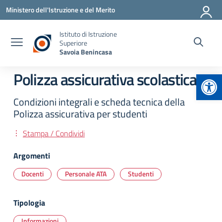
Vai ai contenuti
Vai al menu di navigazione
Vai al footer
Ministero dell'Istruzione e del Merito
Istituto di Istruzione
Superiore
Savoia Benincasa
Apr
Polizza assicurativa scolastica
Condizioni integrali e scheda tecnica della
Polizza assicurativa per studenti
Stampa / Condividi
Argomenti
Docenti
Personale ATA
Studenti
Tipologia
Informazioni