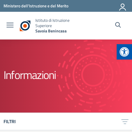
Vai ai contenuti
Vai al menu di navigazione
Vai al footer
Ministero dell'Istruzione e del Merito
Istituto di Istruzione
Superiore
Savoia Benincasa
Apr
Informazioni
FILTRI