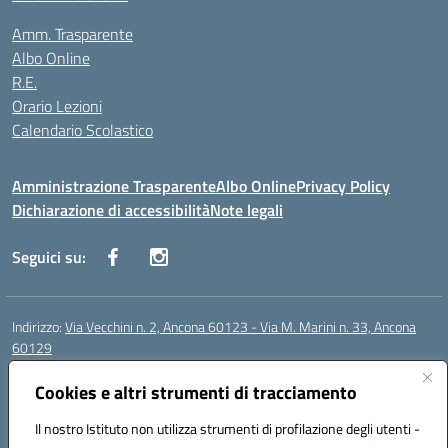
Amm. Trasparente
Albo Online
R.E.
Orario Lezioni
Calendario Scolastico
Amministrazione Trasparente
Albo Online
Privacy Policy
Dichiarazione di accessibilità
Note legali
Seguici su:
Indirizzo:
Via Vecchini n. 2, Ancona 60123 - Via M. Marini n. 33, Ancona
60129
Centralino:
0712805086
Email:
anis01200g@istruzione.it
Posta elettronica certificata (PEC):
Cookies e altri strumenti di tracciamento
anis01200g@pec.istruzione.it
Codice fiscale: 93122280428
Il nostro Istituto non utilizza strumenti di profilazione degli utenti -
Codice meccanografico:
ANIS01200G