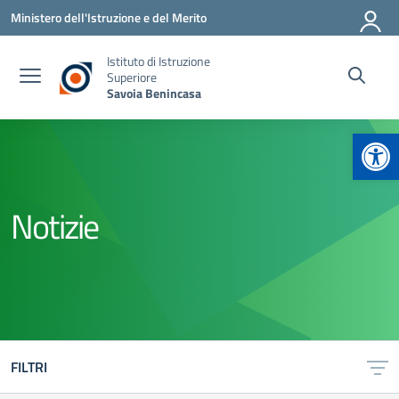
Vai ai contenuti
Vai al menu di navigazione
Vai al footer
Ministero dell'Istruzione e del Merito
Istituto di Istruzione
Superiore
Savoia Benincasa
Apr
Notizie
FILTRI