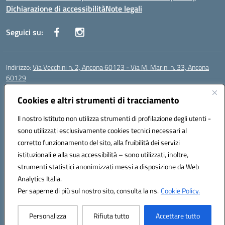
Dichiarazione di accessibilità
Note legali
Seguici su:
Indirizzo:
Via Vecchini n. 2, Ancona 60123 - Via M. Marini n. 33, Ancona
60129
Centralino:
0712805086
Email:
anis01200g@istruzione.it
Posta elettronica certificata (PEC):
Cookies e altri strumenti di tracciamento
anis01200g@pec.istruzione.it
Codice fiscale: 93122280428
Il nostro Istituto non utilizza strumenti di profilazione degli utenti -
Codice meccanografico:
ANIS01200G
sono utilizzati esclusivamente cookies tecnici necessari al
Codice Indice delle Pubbliche Amministrazioni (IPA): istsc_ANIS01200G
corretto funzionamento del sito, alla fruibilità dei servizi
Codice unico di fatturazione (CUF): UF434M
istituzionali e alla sua accessibilità – sono utilizzati, inoltre,
strumenti statistici anonimizzati messi a disposizione da Web
Analytics Italia.
Hosting & Powered by 3D Solution S.r.l.
Per saperne di più sul nostro sito, consulta la ns.
Cookie Policy.
Concept & Design by Designers Italia
Personalizza
Rifiuta tutto
Accettare tutto