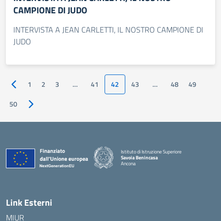
CAMPIONE DI JUDO
INTERVISTA A JEAN CARLETTI, IL NOSTRO CAMPIONE DI
JUDO
1
2
3
…
41
42
43
…
48
49
Pagina precedente
50
Pagina successiva
Istituto di Istruzione Superiore
Savoia Benincasa
Ancona
— Visita la pagina iniziale della scuola
Link Esterni
MIUR