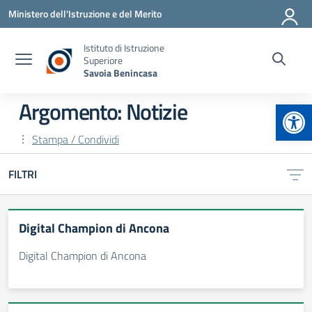
Vai ai contenuti
Vai al menu di navigazione
Vai al footer
Ministero dell'Istruzione e del Merito
Istituto di Istruzione
Superiore
Savoia Benincasa
Apr
Argomento: Notizie
Stampa / Condividi
FILTRI
Digital Champion di Ancona
Digital Champion di Ancona