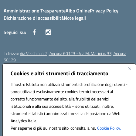
Amministrazione Trasparente
Albo Online
Privacy Policy
Dichiarazione di accessibilità
Note legali
Seguici su:
Indirizzo:
Via Vecchini n. 2, Ancona 60123 - Via M. Marini n. 33, Ancona
60129
Centralino:
0712805086
Email:
anis01200g@istruzione.it
Posta elettronica certificata (PEC):
Cookies e altri strumenti di tracciamento
anis01200g@pec.istruzione.it
Codice fiscale: 93122280428
Il nostro Istituto non utilizza strumenti di profilazione degli utenti -
Codice meccanografico:
ANIS01200G
sono utilizzati esclusivamente cookies tecnici necessari al
Codice Indice delle Pubbliche Amministrazioni (IPA): istsc_ANIS01200G
corretto funzionamento del sito, alla fruibilità dei servizi
Codice unico di fatturazione (CUF): UF434M
istituzionali e alla sua accessibilità – sono utilizzati, inoltre,
strumenti statistici anonimizzati messi a disposizione da Web
Analytics Italia.
Hosting & Powered by 3D Solution S.r.l.
Per saperne di più sul nostro sito, consulta la ns.
Cookie Policy.
Concept & Design by Designers Italia