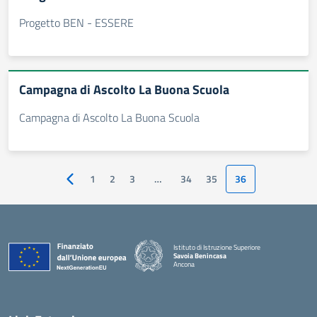
Progetto BEN - ESSERE
Campagna di Ascolto La Buona Scuola
Campagna di Ascolto La Buona Scuola
1
2
3
…
34
35
36
Pagina precedente
Istituto di Istruzione Superiore
Savoia Benincasa
Ancona
— Visita la pagina iniziale della scuola